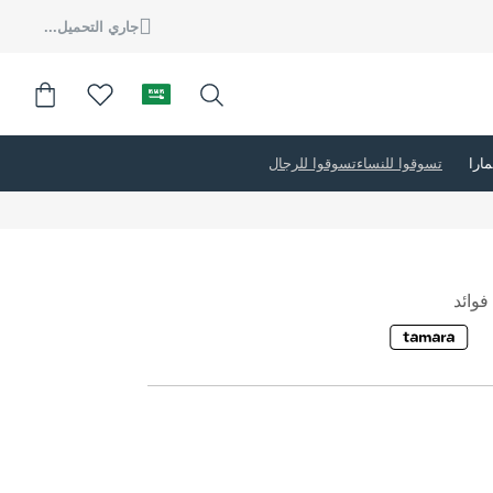
جاري التحميل...
تسوقوا للنساء
تسوقوا للرجال
وائد