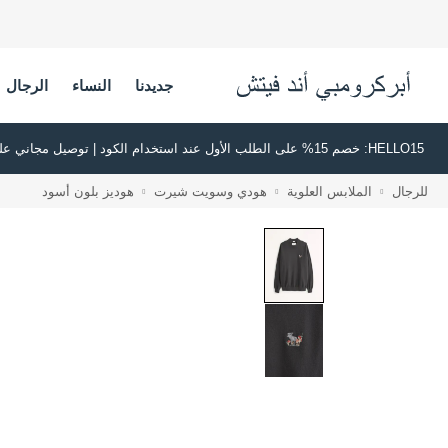
جديدنا
النساء
الرجال
HELLO15: خصم 15% على الطلب الأول عند استخدام الكود | توصيل مجاني على جميع الطلبات بقيمة 500 ريال سعودي أو أكثر | اشترِ الآن وادفع لاحقًا عبر تابي وتمارا
للرجال
الملابس العلوية
هودي وسويت شيرت
هوديز بلون أسود