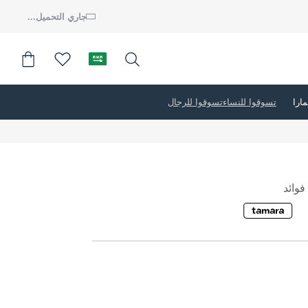
جاري التحميل...
تسوقوا للنساء
تسوقوا للرجال
وائد