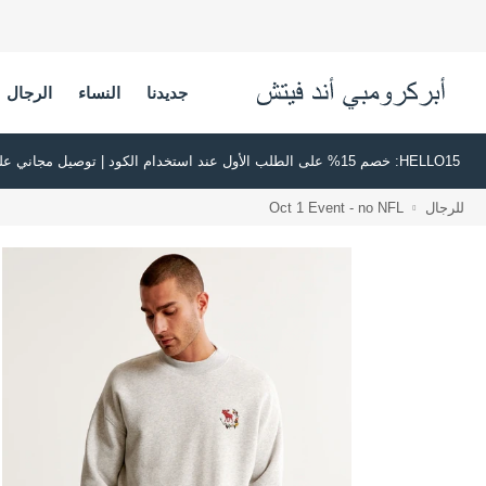
جديدنا
النساء
الرجال
HELLO15: خصم 15% على الطلب الأول عند استخدام الكود | توصيل مجاني على جميع الطلبات بقيمة 500 ريال سعودي أو أكثر | اشترِ الآن وادفع لاحقًا عبر تابي وتمارا
للرجال
Oct 1 Event - no NFL