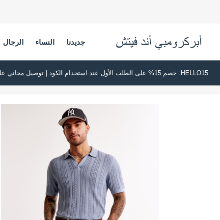
جديدنا
النساء
الرجال
HELLO15: خصم 15% على الطلب الأول عند استخدام الكود | توصيل مجاني على جميع الطلبات بقيمة 500 ريال سعودي أو أكثر | اشترِ الآن وادفع لاحقًا عبر تابي وتمارا