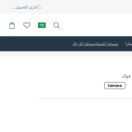
جاري التحميل...
تسوقوا للنساء
تسوقوا للرجال
وائد