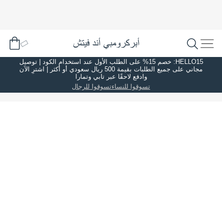
HELLO15: خصم 15% على الطلب الأول عند استخدام الكود | توصيل
مجاني على جميع الطلبات بقيمة 500 ريال سعودي أو أكثر | اشترِ الآن
وادفع لاحقًا عبر تابي وتمارا
تسوقوا للنساء
تسوقوا للرجال