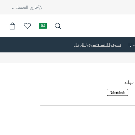
جاري التحميل...
تسوقوا للنساء
تسوقوا للرجال
وائد