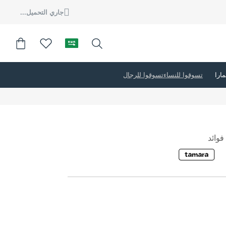
جاري التحميل...
تسوقوا للنساء
تسوقوا للرجال
وائد