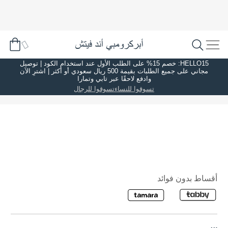
HELLO15: خصم 15% على الطلب الأول عند استخدام الكود | توصيل
مجاني على جميع الطلبات بقيمة 500 ريال سعودي أو أكثر | اشترِ الآن
وادفع لاحقًا عبر تابي وتمارا
تسوقوا للنساء
تسوقوا للرجال
أقساط بدون فوائد