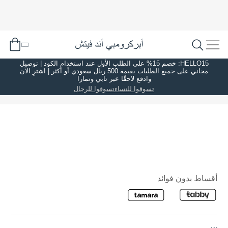
HELLO15: خصم 15% على الطلب الأول عند استخدام الكود | توصيل
مجاني على جميع الطلبات بقيمة 500 ريال سعودي أو أكثر | اشترِ الآن
وادفع لاحقًا عبر تابي وتمارا
تسوقوا للنساء
تسوقوا للرجال
أقساط بدون فوائد