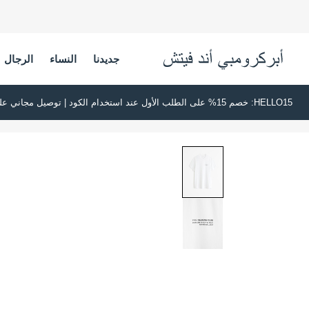
جديدنا
النساء
الرجال
HELLO15: خصم 15% على الطلب الأول عند استخدام الكود | توصيل مجاني على جميع الطلبات بقيمة 500 ريال سعودي أو أكثر | اشترِ الآن وادفع لاحقًا عبر تابي وتمارا