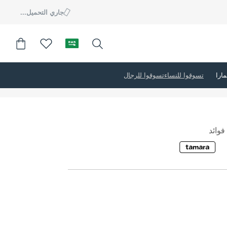
جاري التحميل...
تسوقوا للنساء
تسوقوا للرجال
وائد