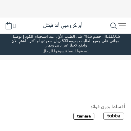
HELLO15: خصم 15% على الطلب الأول عند استخدام الكود | توصيل
مجاني على جميع الطلبات بقيمة 500 ريال سعودي أو أكثر | اشترِ الآن
وادفع لاحقًا عبر تابي وتمارا
تسوقوا للنساء
تسوقوا للرجال
أقساط بدون فوائد