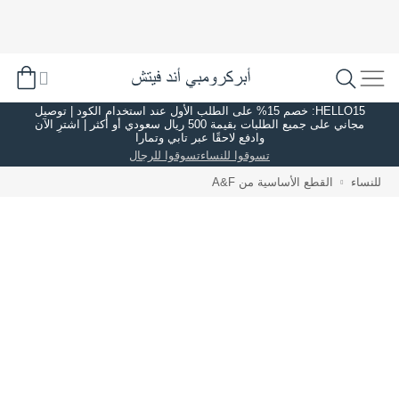
HELLO15: خصم 15% على الطلب الأول عند استخدام الكود | توصيل
مجاني على جميع الطلبات بقيمة 500 ريال سعودي أو أكثر | اشترِ الآن
وادفع لاحقًا عبر تابي وتمارا
تسوقوا للنساء
تسوقوا للرجال
للنساء
القطع الأساسية من A&F