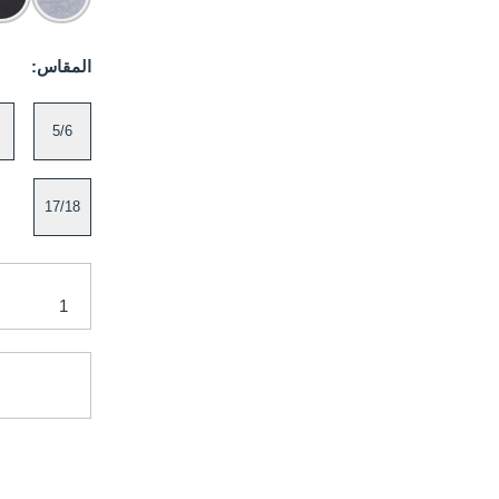
المقاس:
5/6
17/18