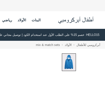
البنات
الأولاد
رياضي
HELLO15: خصم 15% على الطلب الأول عند استخدام الكود | توصيل مجاني على جميع الطلبات بقيمة 500 ريال سعودي أو أكثر | اشترِ الآن وادفع لاحقًا عبر تابي وتمارا
أبركرومبي للأطفال
الأولاد
mix & match sets