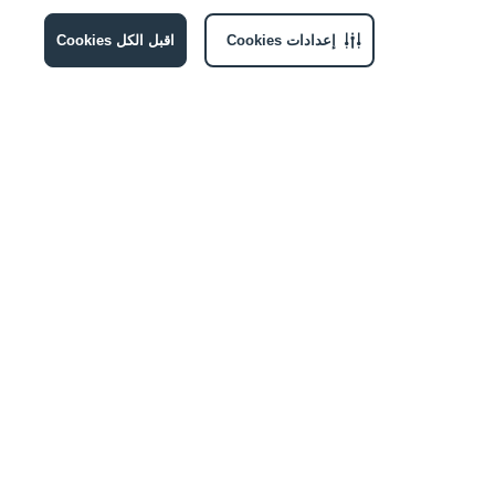
إعدادات Cookies
اقبل الكل Cookies
الإشتراك
انضموا إلينا
عنوان البريد الإلكتروني
أقرّ بموافقتي على تلقي الإشعارات التسويقية من ماجد الفطيم وشركائها. للمزيد من
المعلومات، يرجى مراجعة
مركز الخصوصية