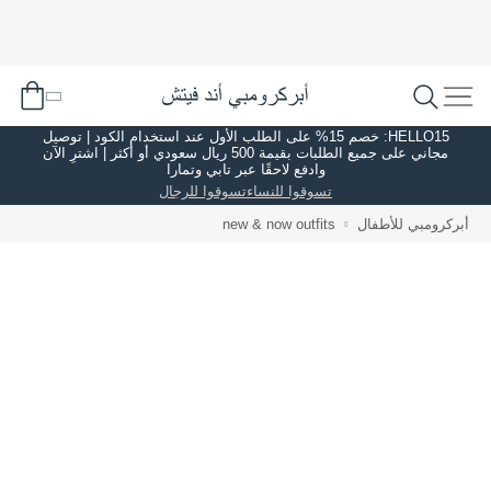
HELLO15: خصم 15% على الطلب الأول عند استخدام الكود | توصيل
مجاني على جميع الطلبات بقيمة 500 ريال سعودي أو أكثر | اشترِ الآن
وادفع لاحقًا عبر تابي وتمارا
تسوقوا للنساء
تسوقوا للرجال
أبركرومبي للأطفال
new & now outfits