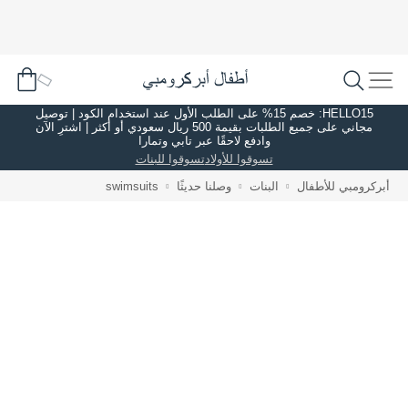
HELLO15: خصم 15% على الطلب الأول عند استخدام الكود | توصيل
مجاني على جميع الطلبات بقيمة 500 ريال سعودي أو أكثر | اشترِ الآن
وادفع لاحقًا عبر تابي وتمارا
تسوقوا للأولاد
تسوقوا للبنات
أبركرومبي للأطفال
البنات
وصلنا حديثًا
swimsuits