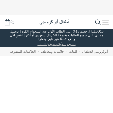
HELLO15: خصم 15% على الطلب الأول عند استخدام الكود | توصيل
مجاني على جميع الطلبات بقيمة 500 ريال سعودي أو أكثر | اشترِ الآن
وادفع لاحقًا عبر تابي وتمارا
تسوقوا للأولاد
تسوقوا للبنات
أبركرومبي للأطفال
البنات
جاكيتات ومعاطف
الجاكيتات المنفوخة