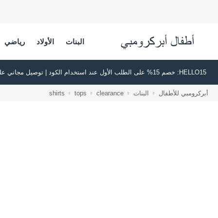
البنات
الأولاد
رياضي
HELLO15: خصم 15% على الطلب الأول عند استخدام الكود | توصيل مجاني على جميع الطلبات بقيمة 500 ريال سعودي أو أكثر | اشترِ الآن وادفع لاحقًا عبر تابي وتمارا
أبركرومبي للأطفال
البنات
clearance
tops
shirts